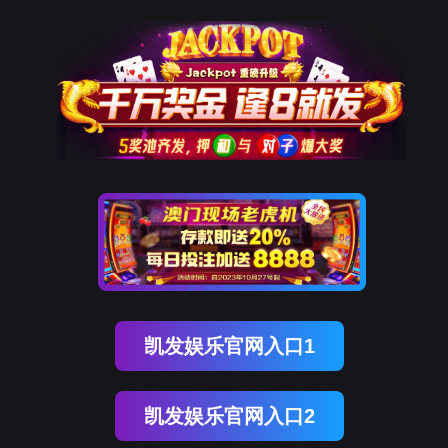
K8凯
发国际